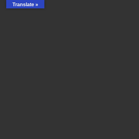
Translate »
Sweet Bonanza Super
Scatter: Wie Symbole die
Spielwelt verändern