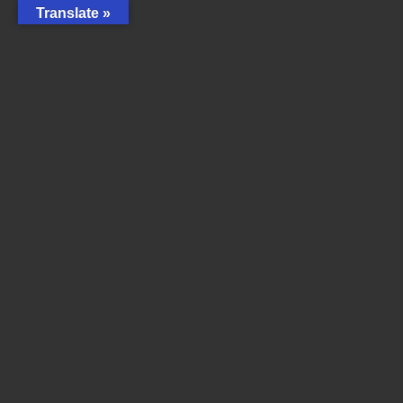
Translate »