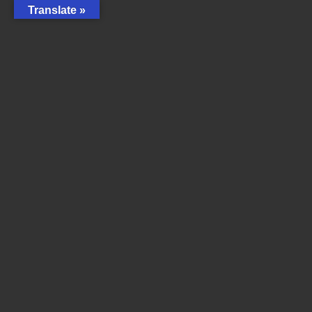
Translate »
Fairspin On Line Casino
Indulj 200 Tfs-sel +
450% Bónusszal