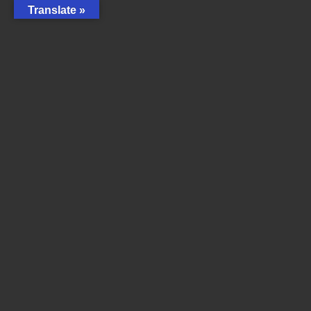
Translate »
Android এবং iOS ডিভাইসের
জন্য 1xbet ডাউনলোডের
ধাপগুলি