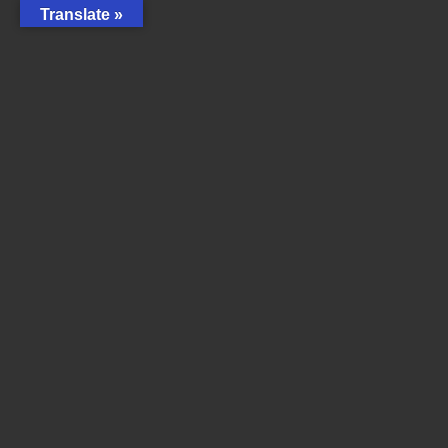
Translate »